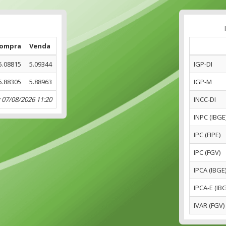
ompra
Venda
5.08815
5.09344
IGP-DI
5.88305
5.88963
IGP-M
 07/08/2026 11:20
INCC-DI
INPC (IBGE
IPC (FIPE)
IPC (FGV)
IPCA (IBGE
IPCA-E (IB
IVAR (FGV)