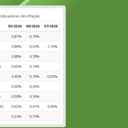
Indicadores de inflação
05/2026
06/2026
07/2026
0,87%
-0,79%
0,84%
-0,50%
-1,16%
0,88%
0,78%
)
0,65%
0,14%
0,45%
0,18%
-0,03%
0,60%
0,36%
)
0,58%
0,16%
GE)
0,62%
0,41%
0,06%
0,33%
0,10%