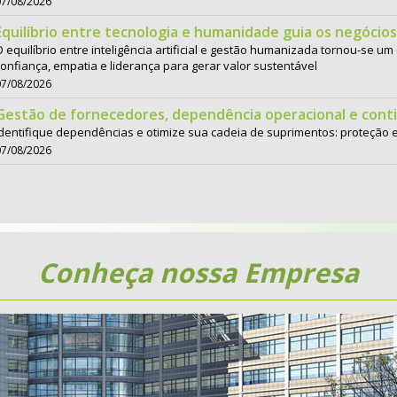
07/08/2026
Equilíbrio entre tecnologia e humanidade guia os negócios
 equilíbrio entre inteligência artificial e gestão humanizada tornou-se um 
confiança, empatia e liderança para gerar valor sustentável
07/08/2026
Gestão de fornecedores, dependência operacional e cont
Identifique dependências e otimize sua cadeia de suprimentos: proteção e
07/08/2026
Copom reduz Selic para 14% ao ano; entenda impactos pa
Decisão do Banco Central considera desaceleração da economia, inflação 
crédito e investimentos
07/08/2026
BC muda regras do Pix para reforçar segurança e combate
Conheça nossa Empresa
Alterações envolvem a criação de um mecanismo de rastreamento e a amp
do MED’
07/08/2026
Não adianta adotar tecnologia nova mantendo velhos háb
A maior barreira da transformação digital não está nos processos, mas na
07/08/2026