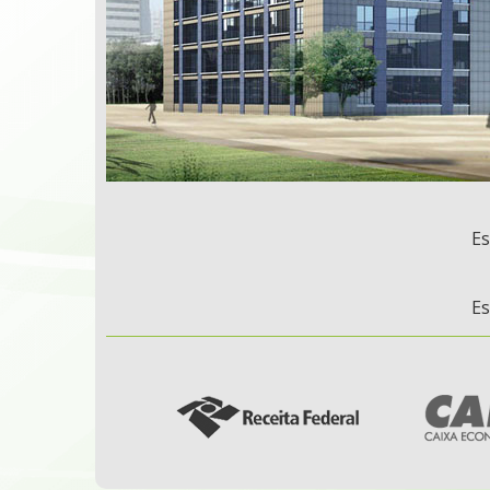
j
i
Es
Es