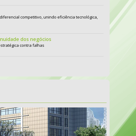
diferencial competitivo, unindo eficiência tecnológica,
inuidade dos negócios
stratégica contra falhas
ra empresas
acima da meta e cenário de incertezas que influencia
r fraudes; entenda
liação do prazo para contestação do chamado ‘golpe
itos
 liderança